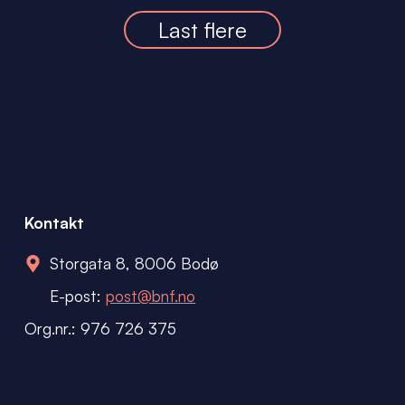
Last flere
Kontakt
Storgata 8, 8006 Bodø
E-post:
post@bnf.no
Org.nr.: 976 726 375