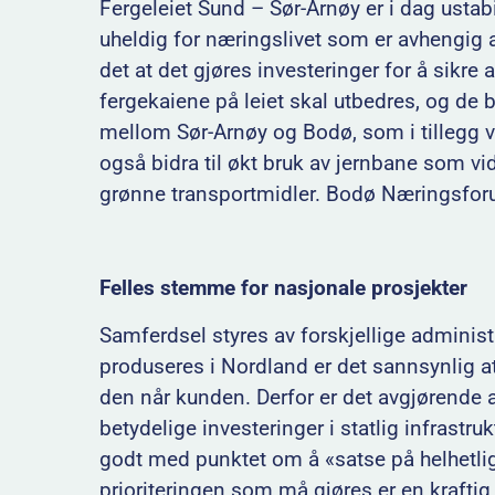
Fergeleiet Sund – Sør-Arnøy er i dag ustabi
uheldig for næringslivet som er avhengig av
det at det gjøres investeringer for å sikre at
fergekaiene på leiet skal utbedres, og de b
mellom Sør-Arnøy og Bodø, som i tillegg vi
også bidra til økt bruk av jernbane som 
grønne transportmidler. Bodø Næringsforum
Felles stemme for nasjonale prosjekter
Samferdsel styres av forskjellige administra
produseres i Nordland er det sannsynlig a
den når kunden. Derfor er det avgjørende
betydelige investeringer i statlig infrastr
godt med punktet om å «satse på helhetlige
prioriteringen som må gjøres er en krafti