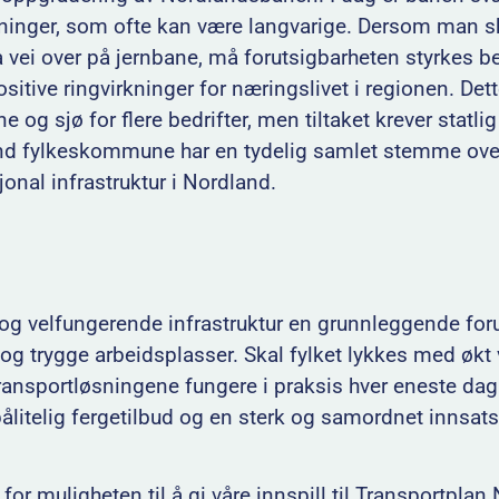
ninger, som ofte kan være langvarige. Dersom man s
vei over på jernbane, må forutsigbarheten styrkes bet
itive ringvirkninger for næringslivet i regionen. Dett
e og sjø for flere bedrifter, men tiltaket krever statli
d fylkeskommune har en tydelig samlet stemme ove
jonal infrastruktur i Nordland.
r og velfungerende infrastruktur en grunnleggende for
 og trygge arbeidsplasser. Skal fylket lykkes med økt
ansportløsningene fungere i praksis hver eneste dag.
 pålitelig fergetilbud og en sterk og samordnet innsats
 muligheten til å gi våre innspill til Transportplan