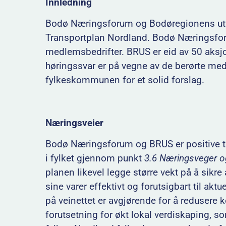
Innledning
Bodø Næringsforum og Bodøregionens utvikl
Transportplan Nordland. Bodø Næringsforu
medlemsbedrifter. BRUS er eid av 50 aksjon
høringssvar er på vegne av de berørte m
fylkeskommunen for et solid forslag.
Næringsveier
Bodø Næringsforum og BRUS er positive ti
i fylket gjennom punkt
3.6
Næringsveger o
planen likevel legge større vekt på å sikre
sine varer effektivt og forutsigbart til akt
på veinettet er avgjørende for å redusere k
forutsetning for økt lokal verdiskaping, so