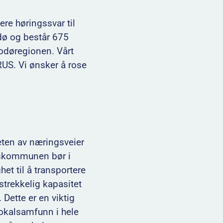
re høringssvar til
dø og består 675
Bodøregionen. Vårt
US. Vi ønsker å rose
eten av næringsveier
eskommunen bør i
het til å transportere
lstrekkelig kapasitet
 Dette er en viktig
 lokalsamfunn i hele