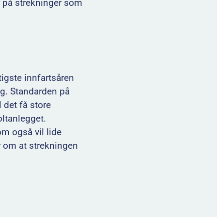
r på strekninger som
tigste innfartsåren
ing. Standarden på
l det få store
oltanlegget.
om også vil lide
 om at strekningen