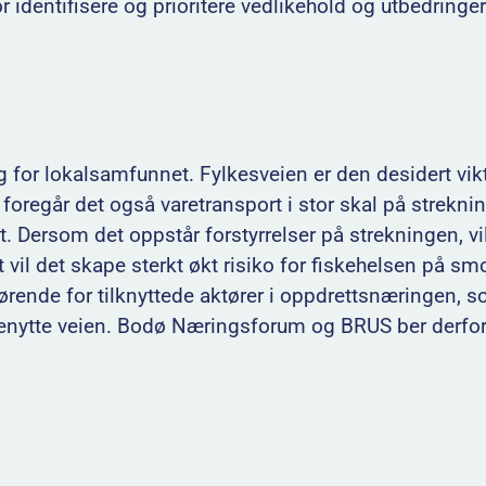
 identifisere og prioritere vedlikehold og utbedringe
g for lokalsamfunnet. Fylkesveien er den desidert vik
te foregår det også varetransport i stor skal på strekn
et. Dersom det oppstår forstyrrelser på strekningen, vi
 vil det skape sterkt økt risiko for fiskehelsen på sm
ørende for tilknyttede aktører i oppdrettsnæringen, s
benytte veien. Bodø Næringsforum og BRUS ber derfor