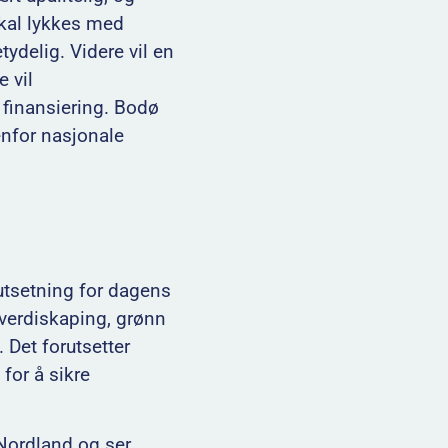
kal lykkes med
ydelig. Videre vil en
e vil
g finansiering. Bodø
nfor nasjonale
utsetning for dagens
 verdiskaping, grønn
 Det forutsetter
 for å sikre
 Nordland og ser