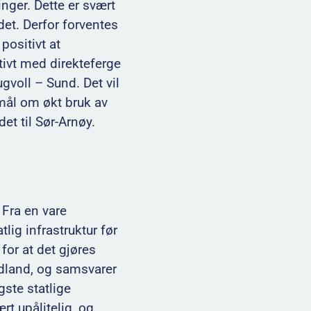
nger. Dette er svært
det. Derfor forventes
 positivt at
ktivt med direkteferge
gvoll – Sund. Det vil
mål om økt bruk av
t til Sør-Arnøy.
 Fra en vare
ig infrastruktur før
or at det gjøres
ordland, og samsvarer
gste statlige
t upålitelig, og