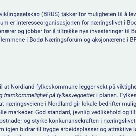
ingsselskap (BRUS) takker for muligheten til å leve
m er interesseorganisasjonen for næringslivet i Bo
ærer og jobber for å tiltrekke nye investeringer til 
edlemmene i Bodø Næringsforum og aksjonærene i BR
l at Nordland fylkeskommune legger vekt på viktigh
g framkommelighet på fylkesvegnettet
i planen. Fylk
 at næringsveiene i Nordland gir lokale bedrifter mulig
uelle markeder. God standard, jevnlig vedlikehold og ti
ostnader og styrke konkurransekraften i næringslivet.
m igjen bidrar til trygge arbeidsplasser og attraktive