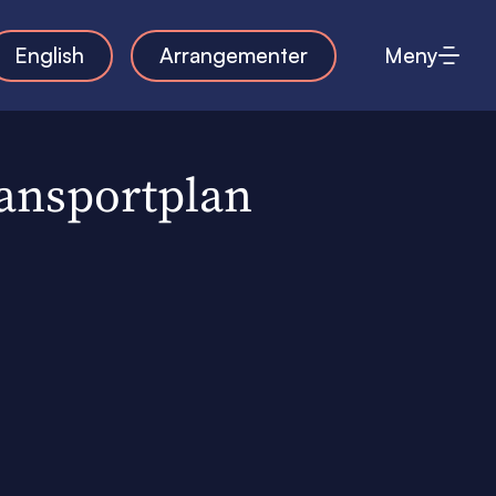
English
Arrangementer
Meny
ansportplan