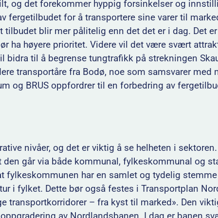
lt, og det forekommer hyppig forsinkelser og innstilli
 fergetilbudet for å transportere sine varer til marke
 tilbudet blir mer pålitelig enn det det er i dag. Det er
ør ha høyere prioritet. Videre vil det være svært attra
l bidra til å begrense tungtrafikk på strekningen Skau
videre transportåre fra Bodø, noe som samsvarer med 
 og BRUS oppfordrer til en forbedring av fergetilbude
tive nivåer, og det er viktig å se helheten i sektoren.
t den går via både kommunal, fylkeskommunal og statl
 at fylkeskommunen har en samlet og tydelig stemme f
uktur i fylket. Dette bør også festes i Transportplan N
 transportkorridorer – fra kyst til marked». Den vikti
g oppgradering av Nordlandsbanen. I dag er banen svær