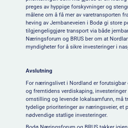
preges av hyppige forskyvninger og steng
målene om å få mer av varetransporten fra 
heving av Jernbaneveien i Bodø gi store pos
tilgjengeliggjøre transport via både jernban
Næringsforum og BRUS ber om at Nordlan
myndigheter for å sikre investeringer i nas
Avslutning
For næringslivet i Nordland er forutsigba
og fremtidens verdiskaping, investeringer
omstilling og levende lokalsamfunn, må tr
tydelige prioriteringer av næringsveier, et
nødvendige statlige investeringer.
Bodø Næringsforum og BRUS takker igjen for