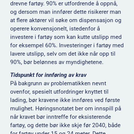
drevne fartøy. 90% er utfordrende å oppnå,
og dersom man innfører dette risikerer man
at flere aktører vil søke om dispensasjon og
operere konvensjonelt, istedenfor å
investere i fartøy som kan kutte utslipp med
for eksempel 60%. Investeringer i fartøy med
lavere utslipp, selv om det ikke når opp til
90%, bør belønnes av myndighetene.
Tidspunkt for innføring av krav
På bakgrunn av problematikken nevnt
ovenfor, spesielt utfordringer knyttet til
lading, bør kravene ikke innføres ved første
mulighet. Høringsnotatet ber om innspill på
når kravet bør inntreffe for eksisterende
fartøy, og dette bør ikke skje før 2040, både
for fartøy under 15 og 24 meter. Dette